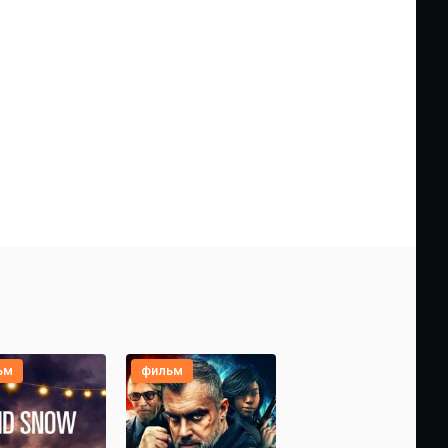
ьм
фильм