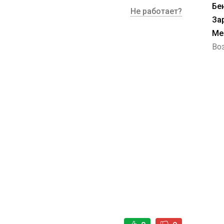
Бе
Не работает?
За
Ме
Воз