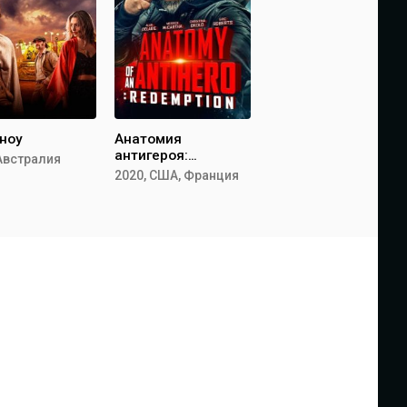
ноу
Анатомия
антигероя:
 Австралия
Искупление
2020, США, Франция