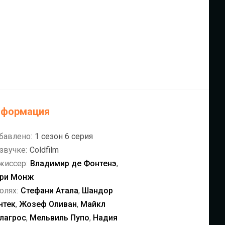
нформация
бавлено:
1 сезон 6 серия
звучке:
Coldfilm
жиссер:
Владимир де Фонтенэ
,
ри Монж
олях:
Стефани Атала
,
Шандор
нтек
,
Жозеф Оливан
,
Майкл
лагрос
,
Мельвиль Пупо
,
Надия