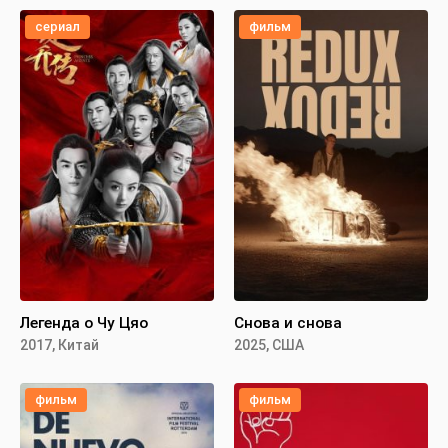
сериал
фильм
Легенда о Чу Цяо
Снова и снова
2017, Китай
2025, США
фильм
фильм