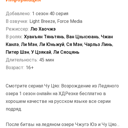
Добавлено:
1 сезон 40 серия
В озвучке:
Light Breeze, Force Media
Режиссер:
Лю Хаочжэ
В ролях:
Хуанъян Тяньтянь
,
Ван Цзысюань
,
Чжан
Канлэ
,
Ли Мэн
,
Ли Юньжуй
,
Ся Мэн
,
Чарльз Линь
,
Питер Шэн
,
У Цзякай
,
Ли Сяоцянь
Длительность:
45 мин
Возраст:
16+
Смотрите сериал Чу Цяо: Возрождение из Ледяного
озера 1 сезон онлайн на ХДРезке бесплатно в
хорошем качестве на русском языке все серии
подряд.
После битвы на ледяном озере Чжугэ Юэ и Чу Цяо