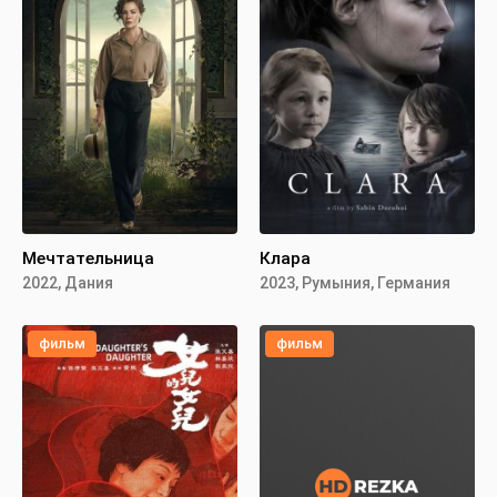
Мечтательница
Клара
2022, Дания
2023, Румыния, Германия
фильм
фильм