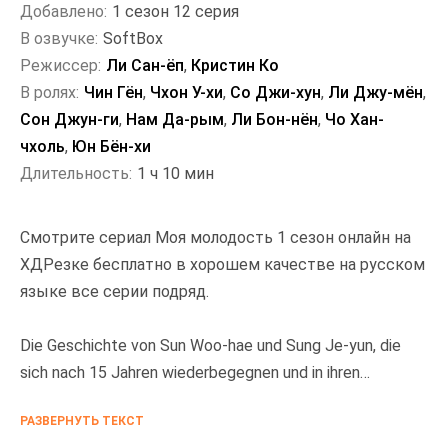
Добавлено:
1 сезон 12 серия
В озвучке:
SoftBox
Режиссер:
Ли Сан-ёп
,
Кристин Ко
В ролях:
Чин Гён
,
Чхон У-хи
,
Со Джи-хун
,
Ли Джу-мён
,
Сон Джун-ги
,
Нам Да-рым
,
Ли Бон-нён
,
Чо Хан-
чхоль
,
Юн Бён-хи
Длительность:
1 ч 10 мин
Смотрите сериал Моя молодость 1 сезон онлайн на
ХДРезке бесплатно в хорошем качестве на русском
языке все серии подряд.
Die Geschichte von Sun Woo-hae und Sung Je-yun, die
sich nach 15 Jahren wiederbegegnen und in ihren
jeweiligen Lebensphasen kämpfen und intensiv leben.
РАЗВЕРНУТЬ ТЕКСТ