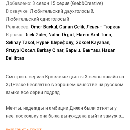
Добавлено:
3 сезон 15 серия (Greb&Creative)
В озвучке:
Любительский двухголосый,
Любительский одноголосый
Режиссер:
Ömer Baykul
,
Canan Çelik
,
Левент Тюркан
В ролях:
Dilek Güler
,
Nalan Örgüt
,
Ekrem Aral Tuna
,
Selinay Tasol
,
Нурай Шерефолу
,
Göksel Kayahan
,
Ягмур Юксел
,
Berkay Cinar
,
Барыш Бекташ
,
Hasan
Balliktas
Смотрите сериал Кровавые цветы 3 сезон онлайн на
ХДРезке бесплатно в хорошем качестве на русском
языке все серии подряд.
Мечты, надежды и амбиции Дилан были отняты у
нее, поскольку она была вынуждена выйти замуж за
Барана, который отказался от собственных целей,