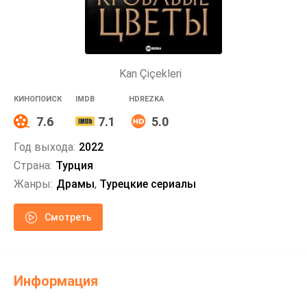
Kan Çiçekleri
КИНОПОИСК
IMDB
HDREZKA
7.6
7.1
5.0
Год выхода:
2022
Страна:
Турция
Жанры:
Драмы
,
Турецкие сериалы
Смотреть
Информация