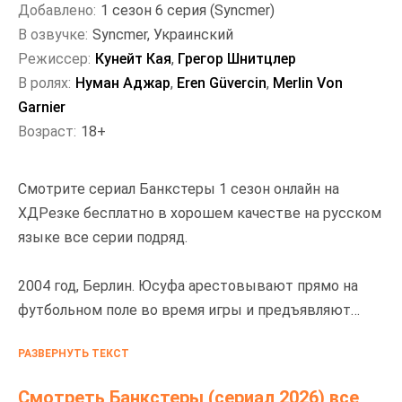
Добавлено:
1 сезон 6 серия (Syncmer)
В озвучке:
Syncmer, Украинский
Режиссер:
Кунейт Кая
,
Грегор Шнитцлер
В ролях:
Нуман Аджар
,
Eren Güvercin
,
Merlin Von
Garnier
Возраст:
18+
Смотрите сериал Банкстеры 1 сезон онлайн на
ХДРезке бесплатно в хорошем качестве на русском
языке все серии подряд.
2004 год, Берлин. Юсуфа арестовывают прямо на
футбольном поле во время игры и предъявляют
обвинение в нескольких ограблениях банков.
РАЗВЕРНУТЬ ТЕКСТ
Полицейские всеми силами хотят узнать о его
сообщниках, а парень встаёт перед тяжёлым
Смотреть Банкстеры (сериал 2026) все