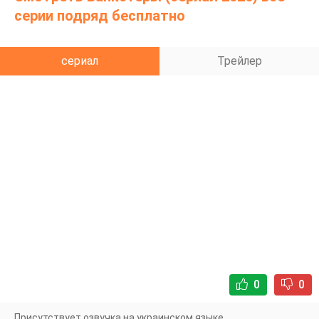
выбором: молчание означает тюрьму, а
серии подряд бесплатно
сотрудничество со следствием - предательство.
Однако Юсуф прекрасно понимает - кто-то его сдал.
сериал
Трейлер
0
0
Присутствует озвучка на украинском языке