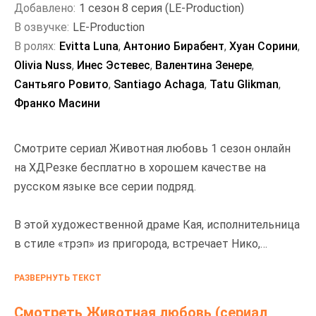
Добавлено:
1 сезон 8 серия (LE-Production)
В озвучке:
LE-Production
В ролях:
Evitta Luna
,
Антонио Бирабент
,
Хуан Сорини
,
Olivia Nuss
,
Инес Эстевес
,
Валентина Зенере
,
Сантьяго Ровито
,
Santiago Achaga
,
Tatu Glikman
,
Франко Масини
Смотрите сериал Животная любовь 1 сезон онлайн
на ХДРезке бесплатно в хорошем качестве на
русском языке все серии подряд.
В этой художественной драме Кая, исполнительница
в стиле «трэп» из пригорода, встречает Нико,
молодого человека из высшего общества,
РАЗВЕРНУТЬ ТЕКСТ
страдающего экзистенциальным кризисом.
Несмотря на различия в их жизненных реалиях и
Смотреть Животная любовь (сериал