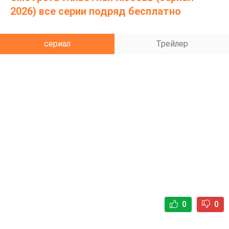
внешние обстоятельства, разъединяющие их, они
2026) все серии подряд бесплатно
пытаются создать пространство для развития
своей любви, что приводит к развязыванию
сериал
Трейлер
бандитской войны.
0
0