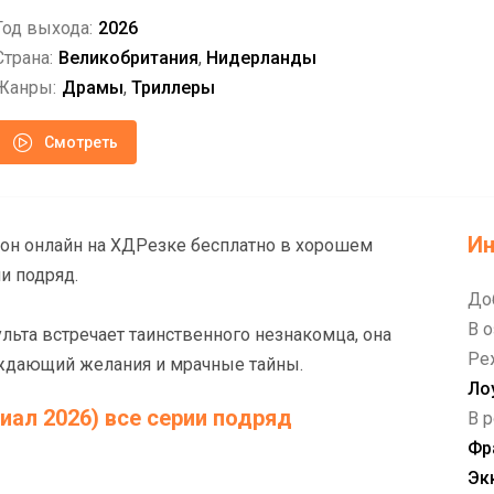
Год выхода:
2026
Страна:
Великобритания
,
Нидерланды
Жанры:
Драмы
,
Триллеры
Смотреть
И
зон онлайн на ХДРезке бесплатно в хорошем
и подряд.
До
В о
льта встречает таинственного незнакомца, она
Ре
ждающий желания и мрачные тайны.
Ло
ал 2026) все серии подряд
В р
Фр
Эк