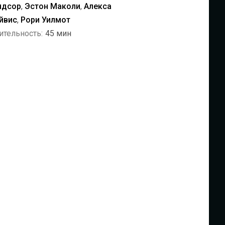
ндсор
,
Эстон Маколи
,
Алекса
йвис
,
Рори Уилмот
ительность:
45 мин