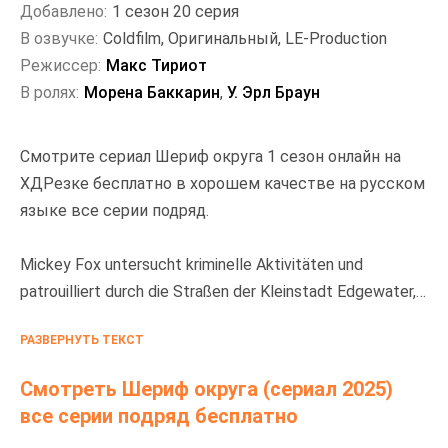
Добавлено:
1 сезон 20 серия
В озвучке:
Coldfilm, Оригинальный, LE-Production
Режиссер:
Макс Тириот
В ролях:
Морена Баккарин
,
У. Эрл Браун
Смотрите сериал Шериф округа 1 сезон онлайн на
ХДРезке бесплатно в хорошем качестве на русском
языке все серии подряд.
Mickey Fox untersucht kriminelle Aktivitäten und
patrouilliert durch die Straßen der Kleinstadt Edgewater,
während sie sich mit ihrem vorbestraften Vater und einem
РАЗВЕРНУТЬ ТЕКСТ
mysteriösen Vorfall um ihre eigensinnige Tochter
auseinandersetzen muss.
Смотреть Шериф округа (сериал 2025)
все серии подряд бесплатно