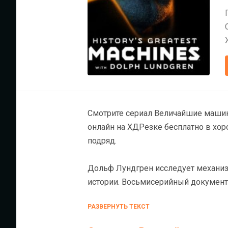
Смотрите сериал Величайшие маши
онлайн на ХДРезке бесплатно в хор
подряд.
Дольф Лундгрен исследует механиз
истории. Восьмисерийный документ
создании важнейших технологическ
РАЗВЕРНУТЬ ТЕКСТ
ракеты «Сатурн-5» до автомобилей