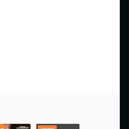
ьм
сериал