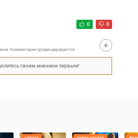
0
0
наков. Комментарии предмодерируются
делитесь своим мнением первым!
сериал
аниме сериал
фил