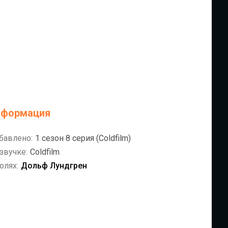
нформация
бавлено:
1 сезон 8 серия (Coldfilm)
звучке:
Coldfilm
олях:
Дольф Лундгрен