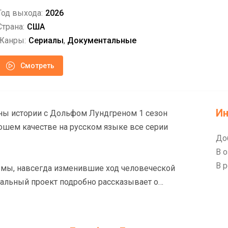
Год выхода:
2026
Страна:
США
Жанры:
Сериалы
,
Документальные
Смотреть
И
ны истории с Дольфом Лундгреном 1 сезон
ошем качестве на русском языке все серии
До
В о
В р
мы, навсегда изменившие ход человеческой
альный проект подробно рассказывает о
их прорывов: от первых печатных станков и
, ранних компьютеров и самолетов-невидимок.