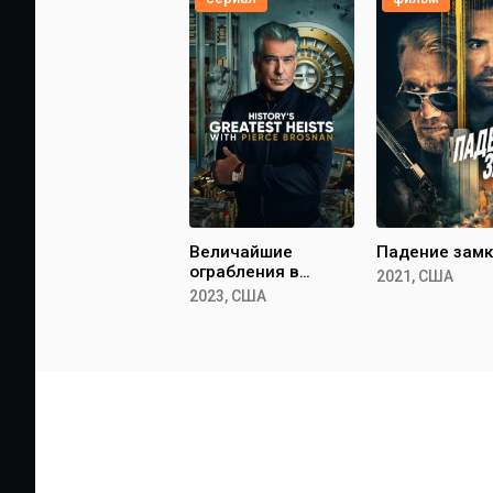
Величайшие
Падение зам
ограбления в
2021, США
истории с Пирсом
2023, США
Броснаном