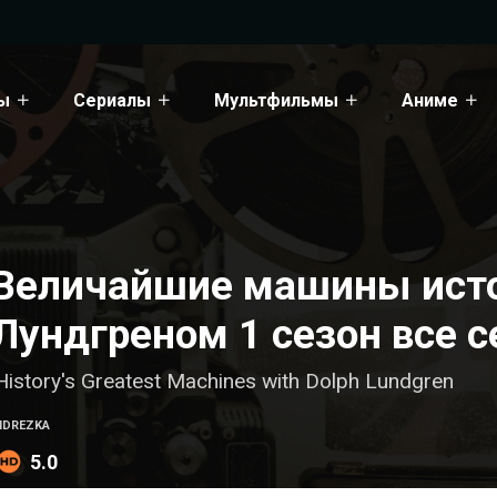
ы
Сериалы
Мультфильмы
Аниме
Величайшие машины ист
Лундгреном 1 сезон все с
History's Greatest Machines with Dolph Lundgren
HDREZKA
5.0