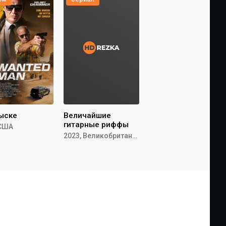
ыске
Величайшие
гитарные риффы
 США
2023, Великобритания