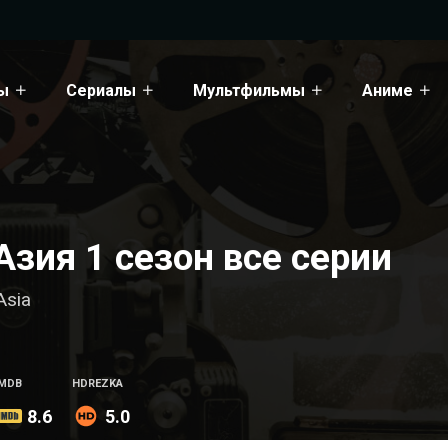
ы
Сериалы
Мультфильмы
Аниме
Азия 1 сезон все серии
Asia
IMDB
HDREZKA
8.6
5.0