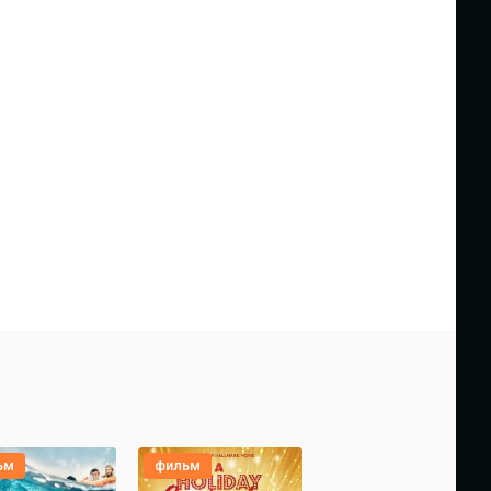
ьм
фильм