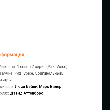
нформация
бавлено:
1 сезон 7 серия (Pazl Voice)
звучке:
Pazl Voice, Оригинальный,
бтитры
жиссер:
Люси Бэйли
,
Марк Вилер
олях:
Дэвид Аттенборо