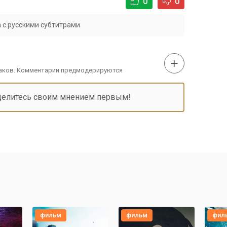
0
0
 с русскими субтитрами
наков. Комментарии предмодерируются
делитесь своим мнением первым!
фильм
фильм
фил