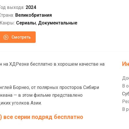
Год выхода:
2024
Страна:
Великобритания
Жанры:
Сериалы
,
Документальные
Смотреть
И
йн на ХДРезке бесплатно в хорошем качестве на
До
В о
нглей Борнео, от полярных просторов Сибири
Су
кеана — в этом фильме представлено
Ре
иких уголков Азии.
В р
) все серии подряд бесплатно