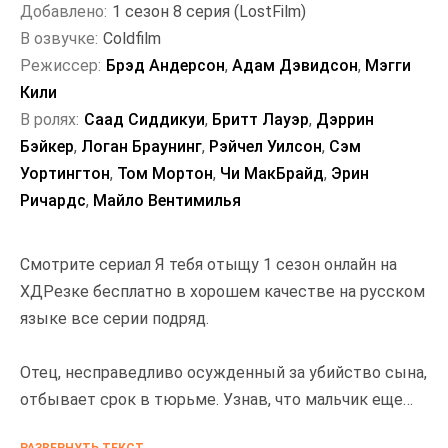
Добавлено:
1 сезон 8 серия (LostFilm)
В озвучке:
Coldfilm
Режиссер:
Брэд Андерсон
,
Адам Дэвидсон
,
Мэгги
Кили
В ролях:
Саад Сиддикуи
,
Бритт Лауэр
,
Дэррин
Бэйкер
,
Логан Браунинг
,
Рэйчел Уилсон
,
Сэм
Уортингтон
,
Том Мортон
,
Чи МакБрайд
,
Эрин
Ричардс
,
Майло Вентимилья
Смотрите сериал Я тебя отыщу 1 сезон онлайн на
ХДРезке бесплатно в хорошем качестве на русском
языке все серии подряд.
Отец, несправедливо осужденный за убийство сына,
отбывает срок в тюрьме. Узнав, что мальчик еще
может быть жив, герой предпринимает отчаянные