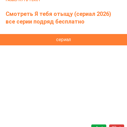
РАЗВЕРНУТЬ ТЕКСТ
шаги, стремясь его спасти.
Смотреть Я тебя отыщу (сериал 2026)
все серии подряд бесплатно
сериал