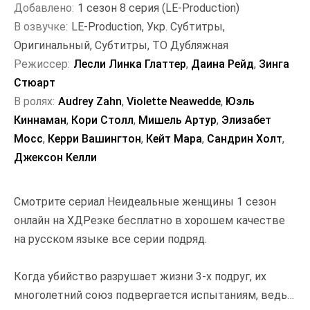
Добавлено:
1 сезон 8 серия (LE-Production)
В озвучке:
LE-Production, Укр. Субтитры,
Оригинальный, Субтитры, ТО Дубляжная
Режиссер:
Лесли Линка Глаттер
,
Даина Рейд
,
Зинга
Стюарт
В ролях:
Audrey Zahn
,
Violette Neawedde
,
Юэль
Киннаман
,
Кори Столл
,
Мишель Артур
,
Элизабет
Мосс
,
Керри Вашингтон
,
Кейт Мара
,
Сандрин Холт
,
Джексон Келли
Смотрите сериал Неидеальные женщины 1 сезон
онлайн на ХДРезке бесплатно в хорошем качестве
на русском языке все серии подряд.
Когда убийство разрушает жизни 3-х подруг, их
многолетний союз подвергается испытаниям, ведь