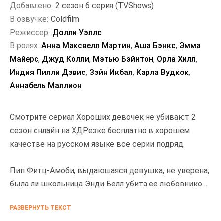
Добавлено:
2 сезон 6 серия (TVShows)
В озвучке:
Coldfilm
Режиссер:
Долли Уэллс
В ролях:
Анна Максвелл Мартин
,
Аша Бэнкс
,
Эмма
Майерс
,
Джуд Колли
,
Мэтью Бэйнтон
,
Орла Хилл
,
Индия Лилли Дэвис
,
Зэйн Икбал
,
Карла Вудкок
,
Аннабель Маллион
Смотрите сериал Хороших девочек не убивают 2
сезон онлайн на ХДРезке бесплатно в хорошем
качестве на русском языке все серии подряд.
Пип Фитц-Амоби, выдающаяся девушка, не уверена,
была ли школьница Энди Белл убита ее любовником
Салом Сингхом пять лет назад. Как далеко они
РАЗВЕРНУТЬ ТЕКСТ
зайдут, чтобы не дать Пипу узнать правду, если Сал