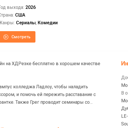
Год выхода:
2026
Страна:
США
Жанры:
Сериалы
,
Комедии
Смотреть
И
айн на ХДРезке бесплатно в хорошем качестве
До
Mo
кампус колледжа Ладлоу, чтобы наладить
В о
сором, и помочь ей пережить расставание с
Mon
рантке. Также Грег проводит семинары со
Ду
и обнаруживает, что главный герой его
LE-
й Рустер, не только пользуется популярностью
So
иируется с ним самим. Оказавшись среди