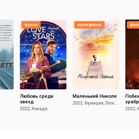
фильм
мультфильм
фил
Любовь среди
Маленький Николя
Побе
звезд
храбр
2022, Франция, Люксембург
2022, Канада
2022,