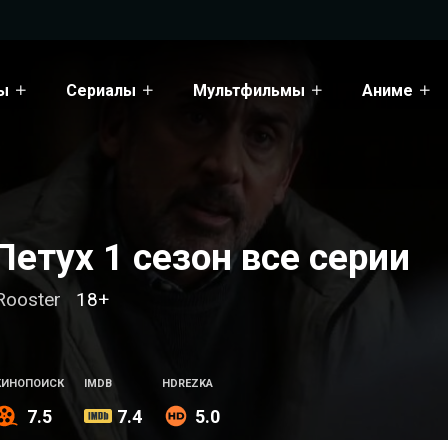
ы
Сериалы
Мультфильмы
Аниме
Петух 1 сезон все серии
Rooster
18+
КИНОПОИСК
IMDB
HDREZKA
7.5
7.4
5.0