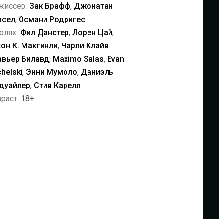
жиссер:
Зак Брафф
,
Джонатан
исел
,
Османи Родригес
олях:
Фил Данстер
,
Лорен Цай
,
он К. Макгинли
,
Чарли Клайв
,
авьер Билавд
,
Maximo Salas
,
Evan
helski
,
Энни Мумоло
,
Даниэль
дуайлер
,
Стив Карелл
раст:
18+