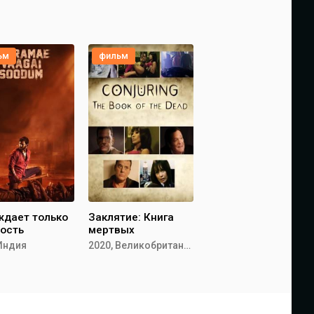
ьм
фильм
ждает только
Заклятие: Книга
ость
мертвых
 Индия
2020, Великобритания