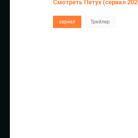
Смотреть Петух (сериал 202
беззаботной молодёжи, писатель на
ними и всё чаще вести себя как Руст
сериал
Трейлер