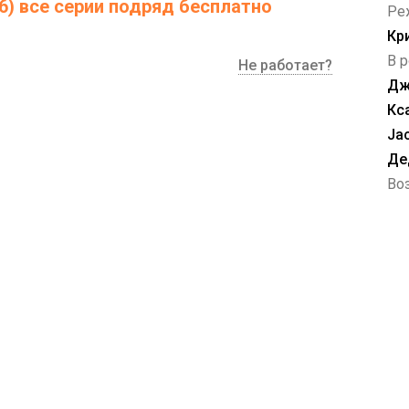
6) все серии подряд бесплатно
Ре
чинает поддаваться её призывам, веселиться с
Кр
ер.
В р
Не работает?
Дж
Кс
Jac
Де
Воз