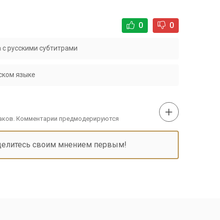
0
0
 с русскими субтитрами
ском языке
наков. Комментарии предмодерируются
делитесь своим мнением первым!