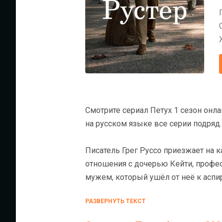
Смотрите сериал Петух 1 сезон онл
на русском языке все серии подряд.
Писатель Грег Руссо приезжает на 
отношения с дочерью Кейти, профес
мужем, который ушёл от неё к аспи
студентами о своих произведениях 
РАЗВЕРНУТЬ ТЕКСТ
романов, брутальный и мужественны
среди студентов, но и плотно ассоц