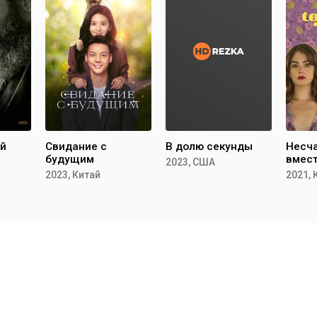
ий
Свидание с
В долю секунды
Несч
будущим
вмес
2023, США
2023, Китай
2021,