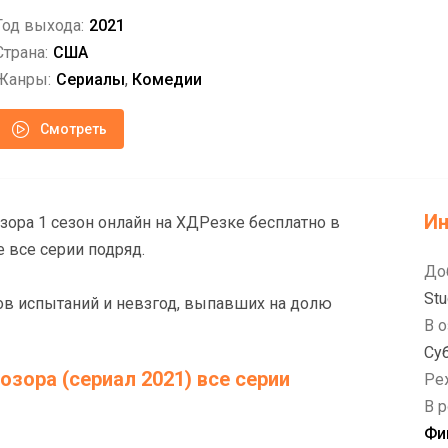
Год выхода:
2021
Страна:
США
Жанры:
Сериалы
,
Комедии
Смотреть
И
зора 1 сезон онлайн на ХДРезке бесплатно в
 все серии подряд.
До
Stu
ов испытаний и невзгод, выпавших на долю
В о
Су
зора (сериал 2021) все серии
Ре
В р
Фи