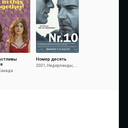
астливы
Номер десять
те
2021, Нидерланды, Бельгия
 Канада