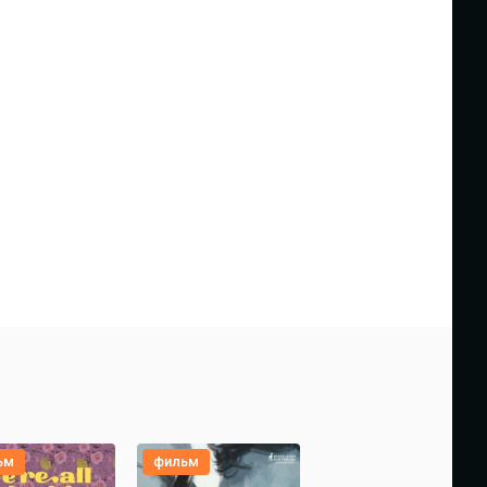
ьм
фильм