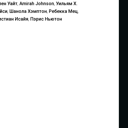
лен Уайт
,
Amirah Johnson
,
Уильям Х.
йси
,
Шанола Хэмптон
,
Ребекка Мец
,
истиан Исайя
,
Пэрис Ньютон