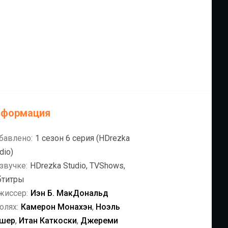
нформация
бавлено:
1 сезон 6 серия (HDrezka
dio)
звучке:
HDrezka Studio, TVShows,
бтитры
жиссер:
Иэн Б. МакДональд
олях:
Камерон Монахэн
,
Ноэль
шер
,
Итан Каткоски
,
Джереми