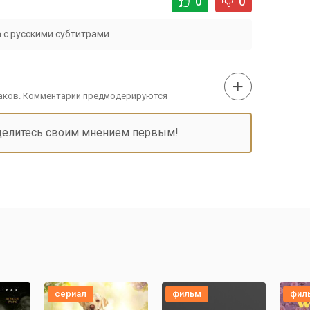
0
0
 с русскими субтитрами
наков. Комментарии предмодерируются
делитесь своим мнением первым!
сериал
фильм
фил