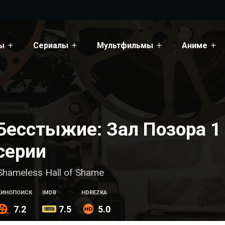
ы
Сериалы
Мультфильмы
Аниме
Бесстыжие: Зал Позора 1 
серии
Shameless Hall of Shame
КИНОПОИСК
IMDB
HDREZKA
7.2
7.5
5.0