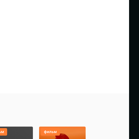
ьм
фильм