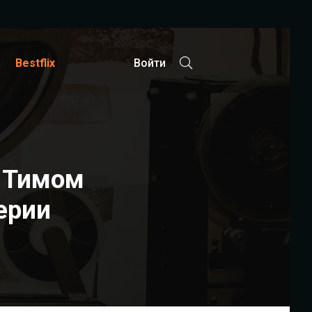
Bestflix
Войти
с Тимом
ерии