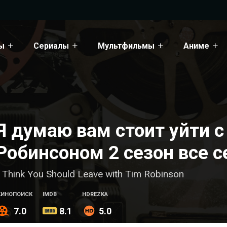
ы
Сериалы
Мультфильмы
Аниме
Я думаю вам стоит уйти 
Робинсоном 2 сезон все с
I Think You Should Leave with Tim Robinson
КИНОПОИСК
IMDB
HDREZKA
7.0
8.1
5.0