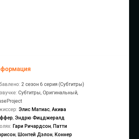
нформация
бавлено:
2 сезон 6 серия (Субтитры)
звучке:
Субтитры, Оригинальный,
useProject
жиссер:
Элис Матиас
,
Акива
ффер
,
Эндрю Фицджералд
олях:
Гари Ричардсон
,
Патти
ррисон
,
Шонтей Дэлон
,
Коннер