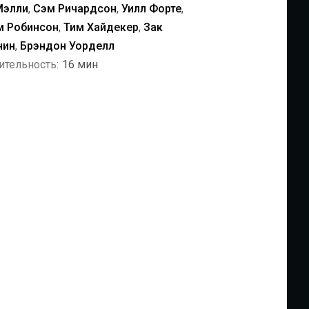
Мэлли
,
Сэм Ричардсон
,
Уилл Форте
,
м Робинсон
,
Тим Хайдекер
,
Зак
нин
,
Брэндон Уорделл
ительность:
16 мин