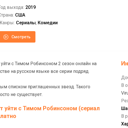
Год выхода:
2019
Страна:
США
Жанры:
Сериалы
,
Комедии
Смотреть
И
 уйти с Тимом Робинсоном 2 сезон онлайн на
тве на русском языке все серии подряд.
До
В о
ым списком приглашенных звезд. Такого
Vir
осто не существует.
Ре
т уйти с Тимом Робинсоном (сериал
Ша
платно
В р
Ха