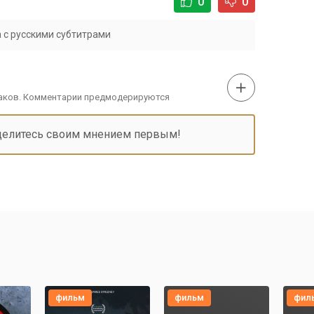
0
0
 с русскими субтитрами
наков. Комментарии предмодерируются
делитесь своим мнением первым!
фильм
фильм
фил