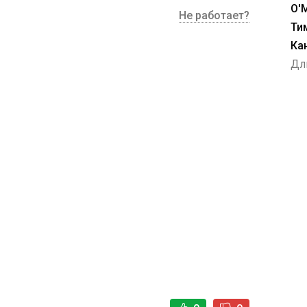
О'
Не работает?
Ти
Ка
Дл