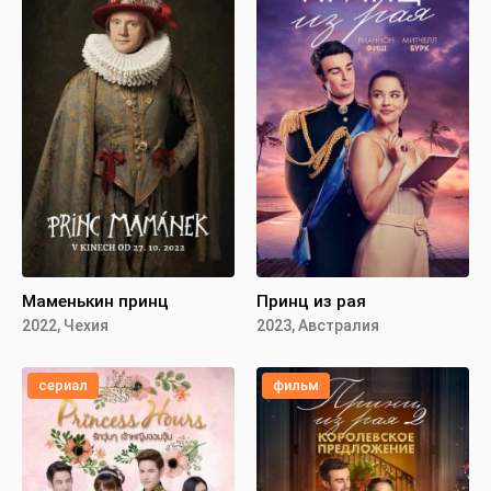
Маменькин принц
Принц из рая
2022, Чехия
2023, Австралия
сериал
фильм