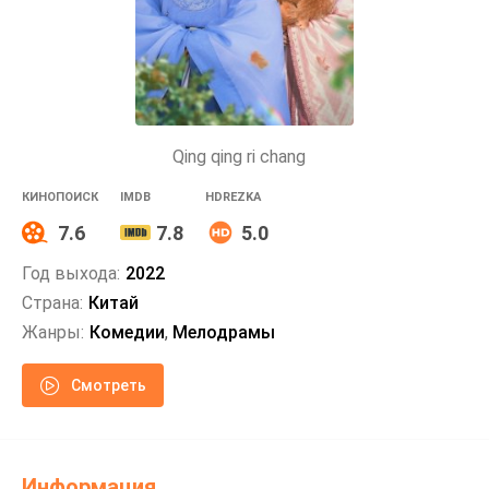
Qing qing ri chang
КИНОПОИСК
IMDB
HDREZKA
7.6
7.8
5.0
Год выхода:
2022
Страна:
Китай
Жанры:
Комедии
,
Мелодрамы
Смотреть
Информация