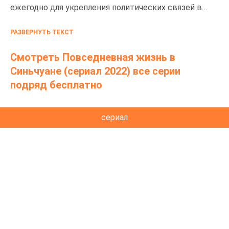
ежегодно для укрепления политических связей в
центральное государство отправляются девушки,
РАЗВЕРНУТЬ ТЕКСТ
которые могут стать членами правящей семьи.
Однако не все девушки хотят этого. Ли Вэй (Тянь Си
Смотреть Повседневная жизнь в
Вэй) прилагает все усилия, чтобы ее не выбрали, но...
Синьчуане (сериал 2022) все серии
она заинтересовала 6-го принца Инь Чжэня, украв
подряд бесплатно
его ужин. Неожиданно он выбирает её своей
наложницей, когда от неё все отказались. Принц Инь
сериал
Чжэн (Бай Цзин Тин) - сын наложницы правителя, не
наследный принц, поэтому, обладая блестящим умом
и способностями, он старается держаться в тени и
не вступать в конфликты со своими братьями. Как
сложатся отношения между принцем и наложницей?
Какие результаты даст их сотрудничество, и смогут
ли они создать настоящую счастливую семью? По
одноименному вэб-роману Duo Mu Mu Duo (多木木多).