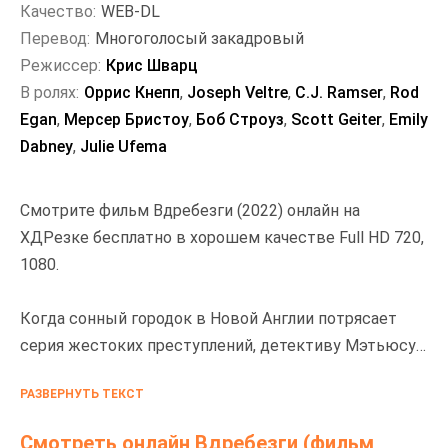
Качество:
WEB-DL
Перевод:
Многоголосый закадровый
Режиссер:
Крис Шварц
В ролях:
Оррис Кнепп
,
Joseph Veltre
,
C.J. Ramser
,
Rod
Egan
,
Мерсер Бристоу
,
Боб Строуз
,
Scott Geiter
,
Emily
Dabney
,
Julie Ufema
Смотрите фильм Вдребезги (2022) онлайн на
ХДРезке бесплатно в хорошем качестве Full HD 720,
1080.
Когда сонный городок в Новой Англии потрясает
серия жестоких преступлений, детективу Мэтьюсу
(Боб Страус) поручают выяснить, чем они все
РАЗВЕРНУТЬ ТЕКСТ
связаны. Мэтьюс вынужден полагаться на помощь
своего главного подозреваемого Дэвида (Мерсер
Смотреть онлайн Вдребезги (фильм