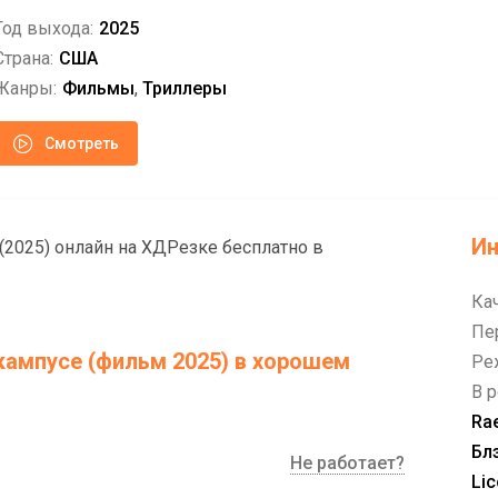
Год выхода:
2025
Страна:
США
Жанры:
Фильмы
,
Триллеры
Смотреть
И
2025) онлайн на ХДРезке бесплатно в
Ка
Пе
кампусе (фильм 2025) в хорошем
Ре
В р
Rae
Бл
Не работает?
Lic