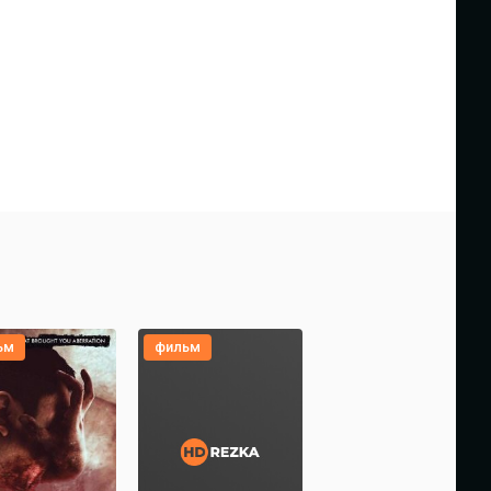
ьм
фильм