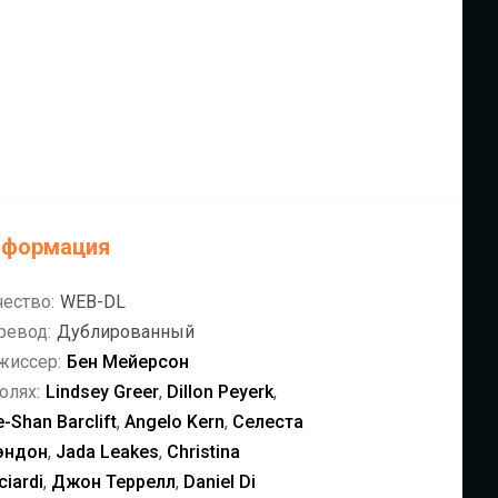
нформация
чество:
WEB-DL
ревод:
Дублированный
жиссер:
Бен Мейерсон
олях:
Lindsey Greer
,
Dillon Peyerk
,
-Shan Barclift
,
Angelo Kern
,
Селеста
эндон
,
Jada Leakes
,
Christina
ciardi
,
Джон Террелл
,
Daniel Di