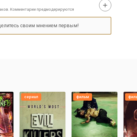
наков. Комментарии предмодерируются
делитесь своим мнением первым!
сериал
фильм
фил