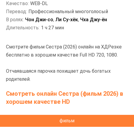
Качество:
WEB-DL
Перевод:
Профессиональный многоголосый
В ролях:
Чон Джи-со
,
Ли Су-хёк
,
Чха Джу-ён
Длительность:
1 ч 27 мин
Смотрите фильм Сестра (2026) онлайн на ХДРезке
бесплатно в хорошем качестве Full HD 720, 1080.
Отчаявшаяся парочка похищает дочь богатых
родителей.
Смотреть онлайн Сестра (фильм 2026) в
хорошем качестве HD
фильм