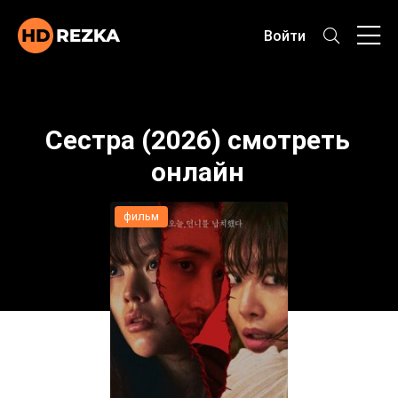
Войти
Сестра (2026) смотреть
онлайн
фильм