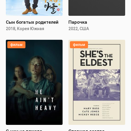
Сын богатых родителей
Парочка
2018, Корея Южная
2022, США
фильм
фильм