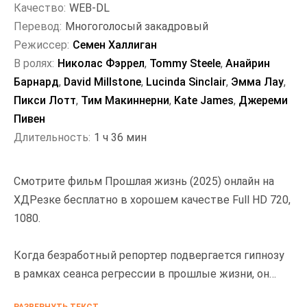
Качество:
WEB-DL
Перевод:
Многоголосый закадровый
Режиссер:
Семен Халлиган
В ролях:
Николас Фэррел
,
Tommy Steele
,
Анайрин
Барнард
,
David Millstone
,
Lucinda Sinclair
,
Эмма Лау
,
Пикси Лотт
,
Тим Макиннерни
,
Kate James
,
Джереми
Пивен
Длительность:
1 ч 36 мин
Смотрите фильм Прошлая жизнь (2025) онлайн на
ХДРезке бесплатно в хорошем качестве Full HD 720,
1080.
Когда безработный репортер подвергается гипнозу
в рамках сеанса регрессии в прошлые жизни, он
просыпается не с воспоминаниями о жизни в