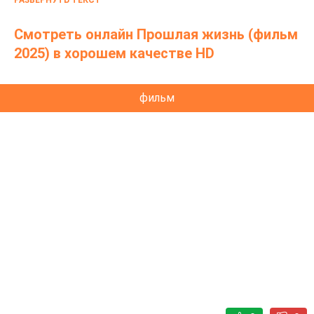
РАЗВЕРНУТЬ ТЕКСТ
королевской семье или о какой-то другой
роскошной личности, а обнаруживает, что его
Смотреть онлайн Прошлая жизнь (фильм
преследуют воспоминания серийного убийцы.
2025) в хорошем качестве HD
фильм