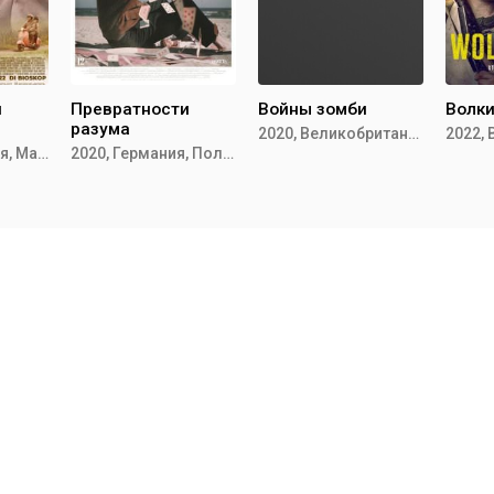
и
Превратности
Войны зомби
Волк
разума
2020, Великобритания
2021, Индонезия, Малайзия
2020, Германия, Польша,