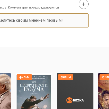
наков. Комментарии предмодерируются
делитесь своим мнением первым!
фильм
фильм
фил