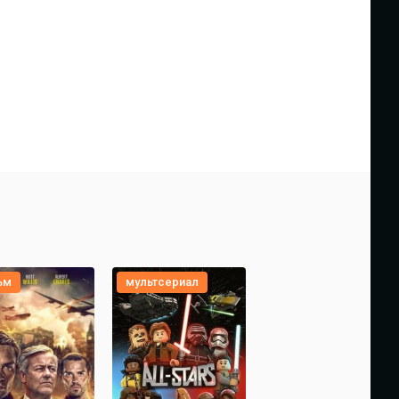
ьм
мультсериал