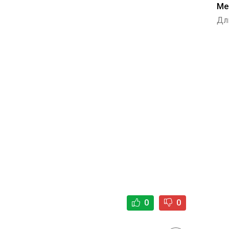
Me
Дл
0
0