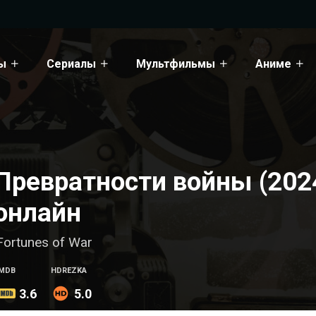
ы
Сериалы
Мультфильмы
Аниме
Превратности войны (202
онлайн
Fortunes of War
IMDB
HDREZKA
3.6
5.0