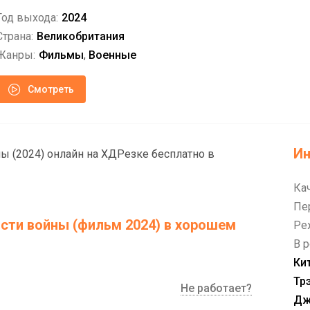
Год выхода:
2024
Страна:
Великобритания
Жанры:
Фильмы
,
Военные
Смотреть
И
ы (2024) онлайн на ХДРезке бесплатно в
Ка
Пе
сти войны (фильм 2024) в хорошем
Ре
В р
Ки
Тр
Не работает?
Дж