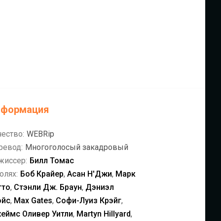
нформация
чество:
WEBRip
ревод:
Многоголосый закадровый
жиссер:
Билл Томас
олях:
Боб Крайер
,
Асан Н'Джи
,
Марк
тто
,
Стэнли Дж. Браун
,
Дэниэл
эйс
,
Max Gates
,
Софи-Луиз Крэйг
,
еймс Оливер Уитли
,
Martyn Hillyard
,