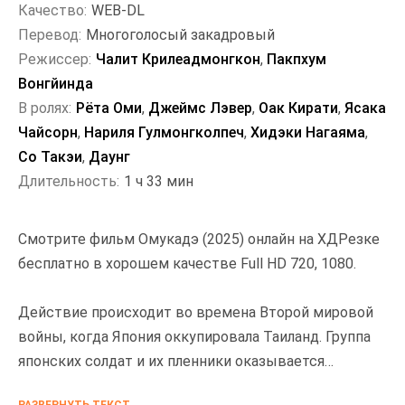
Качество:
WEB-DL
Перевод:
Многоголосый закадровый
Режиссер:
Чалит Крилеадмонгкон
,
Пакпхум
Вонгйинда
В ролях:
Рёта Оми
,
Джеймс Лэвер
,
Оак Кирати
,
Ясака
Чайсорн
,
Нариля Гулмонгколпеч
,
Хидэки Нагаяма
,
Со Такэи
,
Даунг
Длительность:
1 ч 33 мин
Смотрите фильм Омукадэ (2025) онлайн на ХДРезке
бесплатно в хорошем качестве Full HD 720, 1080.
Действие происходит во времена Второй мировой
войны, когда Япония оккупировала Таиланд. Группа
японских солдат и их пленники оказывается
запертой в старой шахте - месте, которое уже само