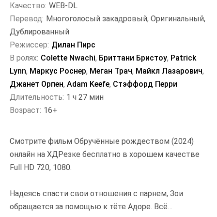
Качество:
WEB-DL
Перевод:
Многоголосый закадровый, Оригинальный,
Дублированный
Режиссер:
Дилан Пирс
В ролях:
Colette Nwachi
,
Бриттани Бристоу
,
Patrick
Lynn
,
Маркус Роснер
,
Меган Трач
,
Майкл Лазарович
,
Джанет Орпен
,
Adam Keefe
,
Стэффорд Перри
Длительность:
1 ч 27 мин
Возраст:
16+
Смотрите фильм Обручённые рождеством (2024)
онлайн на ХДРезке бесплатно в хорошем качестве
Full HD 720, 1080.
Надеясь спасти свои отношения с парнем, Зои
обращается за помощью к тёте Адоре. Всё