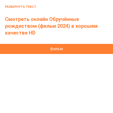
осложняется тем, что сроки поджимают, скоро
РАЗВЕРНУТЬ ТЕКСТ
Рождество, и Зои не хочет провести его одна.
Смотреть онлайн Обручённые
рождеством (фильм 2024) в хорошем
качестве HD
фильм