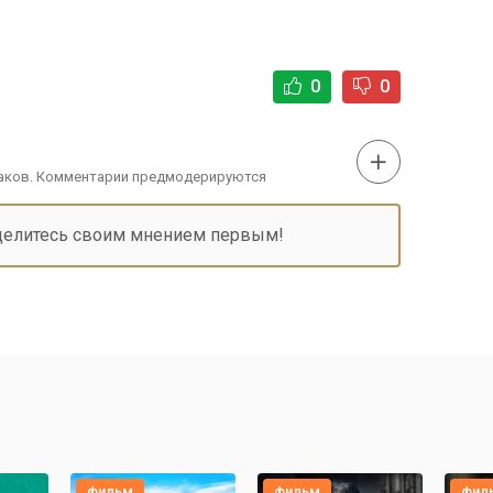
0
0
наков. Комментарии предмодерируются
делитесь своим мнением первым!
фильм
фильм
фил