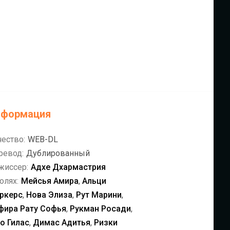
нформация
чество:
WEB-DL
ревод:
Дублированный
жиссер:
Адхе Дхармастрия
олях:
Мейсья Амира
,
Альци
ркерс
,
Нова Элиза
,
Рут Марини
,
фира Рату Софья
,
Рукман Росади
,
то Гилас
,
Димас Адитья
,
Ризки