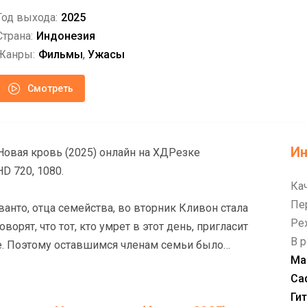
Год выхода:
2025
Страна:
Индонезия
Жанры:
Фильмы
,
Ужасы
Смотреть
И
кровь (2025) онлайн на ХДРезке
HD 720, 1080.
Ка
Пе
анто, отца семейства, во вторник Кливон стала
Ре
ворят, что тот, кто умрет в этот день, пригласит
В р
е. Поэтому оставшимся членам семьи было
Ма
тобы предотвратить это.
Са
Ги