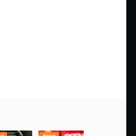
ьм
фильм