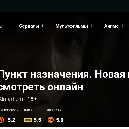
ы
Сериалы
Мультфильмы
Аниме
Пункт назначения. Новая 
смотреть онлайн
Almarhum
18+
КИНОПОИСК
IMDB
HDREZKA
5.2
5.5
5.0