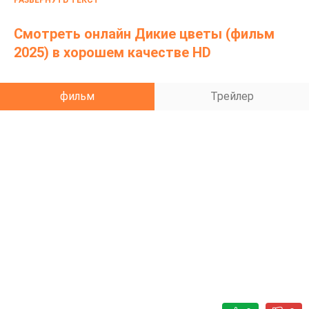
РАЗВЕРНУТЬ ТЕКСТ
бояться ей следует не внешнего мира, а тех девочек,
с которыми она оказалась под одной крышей.
Смотреть онлайн Дикие цветы (фильм
2025) в хорошем качестве HD
фильм
Трейлер