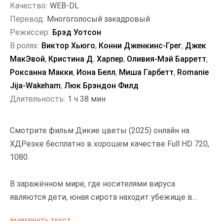
Качество:
WEB-DL
Перевод:
Многоголосый закадровый
Режиссер:
Брэд Уотсон
В ролях:
Виктор Хьюго
,
Конни Дженкинс-Грег
,
Джек
МакЭвой
,
Кристина Д. Харпер
,
Оливия-Мэй Барретт
,
Роксанна Макки
,
Иона Белл
,
Миша Гарбетт
,
Romanie
Jija-Wakeham
,
Люк Брэндон Филд
Длительность:
1 ч 38 мин
Смотрите фильм Дикие цветы (2025) онлайн на
ХДРезке бесплатно в хорошем качестве Full HD 720,
1080.
В заражённом мире, где носителями вируса
являются дети, юная сирота находит убежище в
обветшалом приюте, но вскоре понимает, что