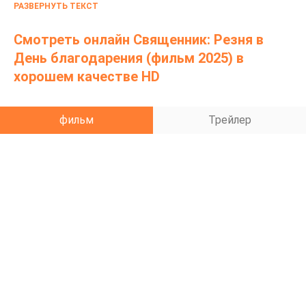
РАЗВЕРНУТЬ ТЕКСТ
связанную с убийствами и каннибализмом, и что
виновный в этом священник не нашел вечного
Смотреть онлайн Священник: Резня в
покоя. Теперь они сами стали блюдом на
День благодарения (фильм 2025) в
праздничном столе.
хорошем качестве HD
фильм
Трейлер