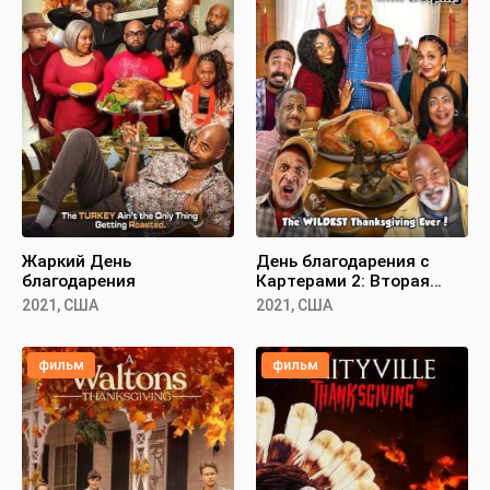
Жаркий День
День благодарения с
благодарения
Картерами 2: Вторая
порция
2021, США
2021, США
фильм
фильм