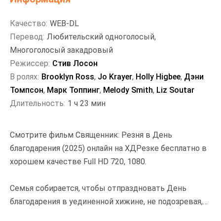
Качество:
WEB-DL
Перевод:
Любительский одноголосый,
Многоголосый закадровый
Режиссер:
Стив Лосон
В ролях:
Brooklyn Ross
,
Jo Krayer
,
Holly Higbee
,
Дэни
Томпсон
,
Марк Топпинг
,
Melody Smith
,
Liz Soutar
Длительность:
1 ч 23 мин
Смотрите фильм Священник: Резня в День
благодарения (2025) онлайн на ХДРезке бесплатно в
хорошем качестве Full HD 720, 1080.
Семья собирается, чтобы отпраздновать День
благодарения в уединенной хижине, не подозревая,
что это место имеет ужасающую историю,