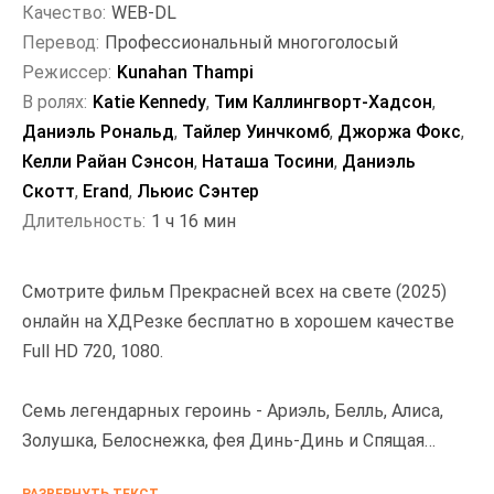
Качество:
WEB-DL
Перевод:
Профессиональный многоголосый
Режиссер:
Kunahan Thampi
В ролях:
Katie Kennedy
,
Тим Каллингворт-Хадсон
,
Даниэль Рональд
,
Тайлер Уинчкомб
,
Джоржа Фокс
,
Келли Райан Сэнсон
,
Наташа Тосини
,
Даниэль
Скотт
,
Erand
,
Льюис Сэнтер
Длительность:
1 ч 16 мин
Смотрите фильм Прекрасней всех на свете (2025)
онлайн на ХДРезке бесплатно в хорошем качестве
Full HD 720, 1080.
Семь легендарных героинь - Ариэль, Белль, Алиса,
Золушка, Белоснежка, фея Динь-Динь и Спящая
красавица - исчезают из своих миров. Их похитил