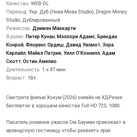
Качество:
WEB-DL
Перевод:
Укр. Дуб (Нова Мова Studio), Dragon Money
Studio, Дублированный
Режиссер:
Дэмиэн Маккарти
В ролях:
Питер Кунан
,
Мэллори Адамс
,
Брендан
Конрой
,
Флоренс Ордеш
,
Дэвид Уилмот
,
Эзра
Карлайл
,
Майкл Патрик
,
Уилл О'Коннелл
,
Адам
Скотт
,
Остин Амелио
Длительность:
1 ч 47 мин
Возраст:
18+
Смотрите фильм Хокум (2026) онлайн на ХДРезке
бесплатно в хорошем качестве Full HD 720, 1080.
Писатель романов ужасов Ом Бауман приезжает в
ирландскую гостиницу, чтобы развеять прах