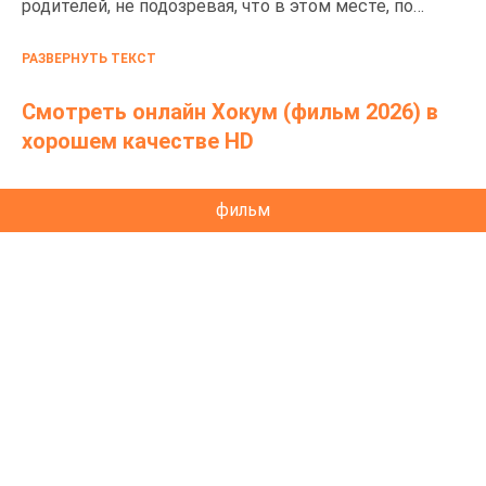
родителей, не подозревая, что в этом месте, по
слухам, обитает ведьма. С приближением ночи он
РАЗВЕРНУТЬ ТЕКСТ
сталкивается с необъяснимыми явлениями и
тайнами прошлого, которые постепенно
Смотреть онлайн Хокум (фильм 2026) в
раскрывают зловещую природу этого уединённого
хорошем качестве HD
уголка.
фильм