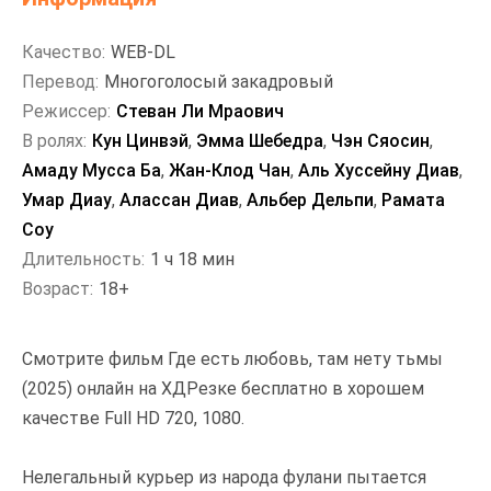
Качество:
WEB-DL
Перевод:
Многоголосый закадровый
Режиссер:
Стеван Ли Мраович
В ролях:
Кун Цинвэй
,
Эмма Шебедра
,
Чэн Сяосин
,
Амаду Мусса Ба
,
Жан-Клод Чан
,
Аль Хуссейну Диав
,
Умар Диау
,
Алассан Диав
,
Альбер Дельпи
,
Рамата
Соу
Длительность:
1 ч 18 мин
Возраст:
18+
Смотрите фильм Где есть любовь, там нету тьмы
(2025) онлайн на ХДРезке бесплатно в хорошем
качестве Full HD 720, 1080.
Нелегальный курьер из народа фулани пытается