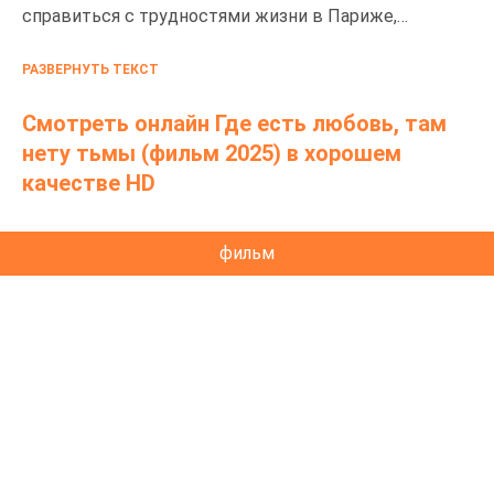
справиться с трудностями жизни в Париже,
стремясь при этом обеспечить свою семью в
РАЗВЕРНУТЬ ТЕКСТ
Сенегале. Оказавшись втянутым в контрабандную
сеть, он сталкивается с трудным выбором, от
Смотреть онлайн Где есть любовь, там
которого зависит будущее его семьи и его
нету тьмы (фильм 2025) в хорошем
собственное выживание.
качестве HD
фильм