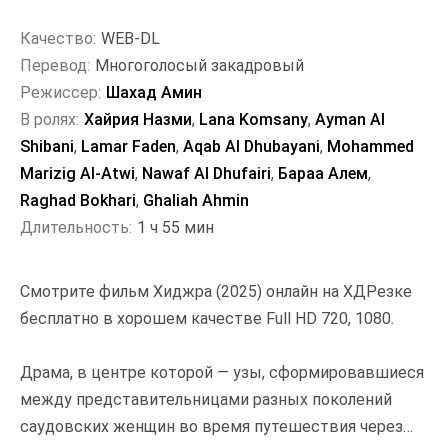
Качество:
WEB-DL
Перевод:
Многоголосый закадровый
Режиссер:
Шахад Амин
В ролях:
Хайрия Назми
,
Lana Komsany
,
Ayman Al
Shibani
,
Lamar Faden
,
Aqab Al Dhubayani
,
Mohammed
Marizig Al-Atwi
,
Nawaf Al Dhufairi
,
Бараа Алем
,
Raghad Bokhari
,
Ghaliah Ahmin
Длительность:
1 ч 55 мин
Смотрите фильм Хиджра (2025) онлайн на ХДРезке
бесплатно в хорошем качестве Full HD 720, 1080.
Драма, в центре которой — узы, сформировавшиеся
между представительницами разных поколений
саудовских женщин во время путешествия через