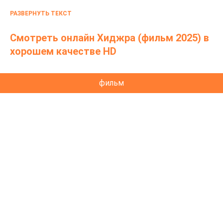
пустыню в Мекку. Когда старшая внучка пропадает,
РАЗВЕРНУТЬ ТЕКСТ
бабушка отправляется на север в поисках
пропавшей девочки-подростка.
Смотреть онлайн Хиджра (фильм 2025) в
хорошем качестве HD
фильм