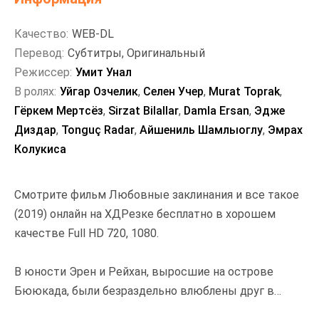
Качество:
WEB-DL
Перевод:
Субтитры, Оригинальный
Режиссер:
Умит Унал
В ролях:
Уйгар Озчелик
,
Селен Учер
,
Murat Toprak
,
Гёркем Мертсёз
,
Sirzat Bilallar
,
Damla Ersan
,
Эдже
Диздар
,
Tonguç Radar
,
Айшениль Шамлыоглу
,
Эмрах
Колукиса
Смотрите фильм Любовные заклинания и все такое
(2019) онлайн на ХДРезке бесплатно в хорошем
качестве Full HD 720, 1080.
В юности Эрен и Рейхан, выросшие на острове
Бююкада, были безраздельно влюблены друг в
друга. Как только их семьи узнали об этих