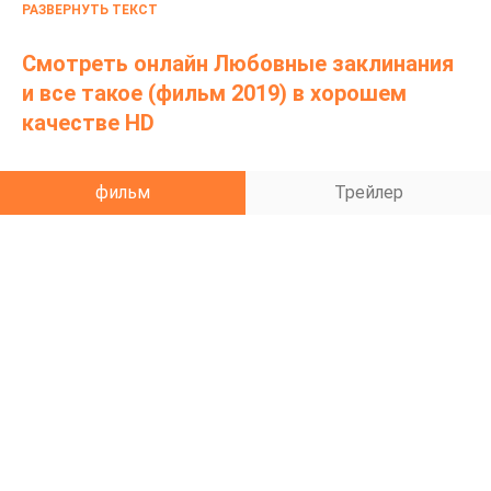
РАЗВЕРНУТЬ ТЕКСТ
отношениях, они разлучили их. Спустя годы Эрен,
дочь из богатой семьи, возвращается на остров и
Смотреть онлайн Любовные заклинания
застает Рейхана в неожиданной ситуации.
и все такое (фильм 2019) в хорошем
качестве HD
фильм
Трейлер