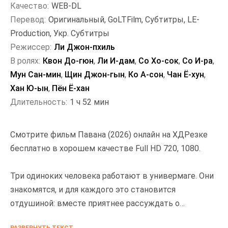
Качество:
WEB-DL
Перевод:
Оригинальный, GoLTFilm, Субтитры, LE-
Production, Укр. Субтитры
Режиссер:
Ли Джон-пхиль
В ролях:
Квон До-гюн
,
Ли И-дам
,
Со Хо-сок
,
Со И-ра
,
Мун Сан-мин
,
Щин Джон-гын
,
Ко А-сон
,
Чан Ё-хун
,
Хан Ю-ын
,
Пён Ё-хан
Длительность:
1 ч 52 мин
Смотрите фильм Павана (2026) онлайн на ХДРезке
бесплатно в хорошем качестве Full HD 720, 1080.
Три одиноких человека работают в универмаге. Они
знакомятся, и для каждого это становится
отдушиной: вместе приятнее рассуждать о
сущности любви и взаимоотношений.