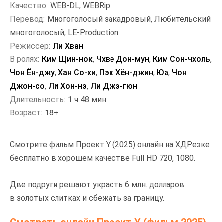
Качество:
WEB-DL, WEBRip
Перевод:
Многоголосый закадровый, Любительский
многоголосый, LE-Production
Режиссер:
Ли Хван
В ролях:
Ким Щин-нок
,
Чхве Дон-мун
,
Ким Сон-чхоль
,
Чон Ён-джу
,
Хан Со-хи
,
Пэк Хён-джин
,
Юа
,
Чон
Джон-со
,
Ли Хон-нэ
,
Ли Джэ-гюн
Длительность:
1 ч 48 мин
Возраст:
18+
Смотрите фильм Проект Y (2025) онлайн на ХДРезке
бесплатно в хорошем качестве Full HD 720, 1080.
Две подруги решают украсть 6 млн. долларов
в золотых слитках и сбежать за границу.