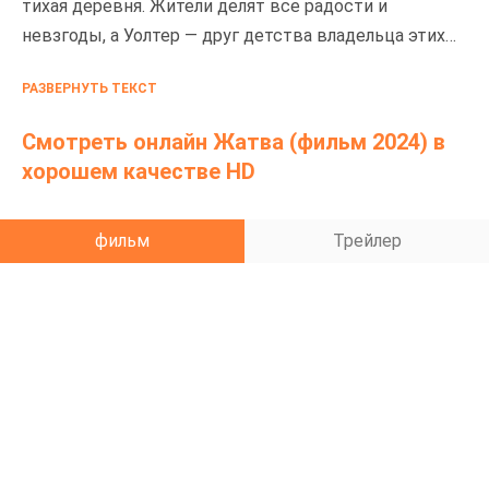
тихая деревня. Жители делят все радости и
невзгоды, а Уолтер — друг детства владельца этих
земель — наслаждается простой жизнью и природой.
РАЗВЕРНУТЬ ТЕКСТ
Он помогает нанятому картографу составлять карту
местности, селяне собирают урожай, и никто не
Смотреть онлайн Жатва (фильм 2024) в
догадывается, что скоро этой идиллии придёт конец.
хорошем качестве HD
фильм
Трейлер