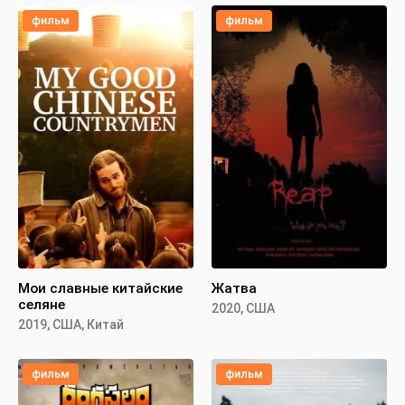
фильм
фильм
Мои славные китайские
Жатва
селяне
2020, США
2019, США, Китай
фильм
фильм