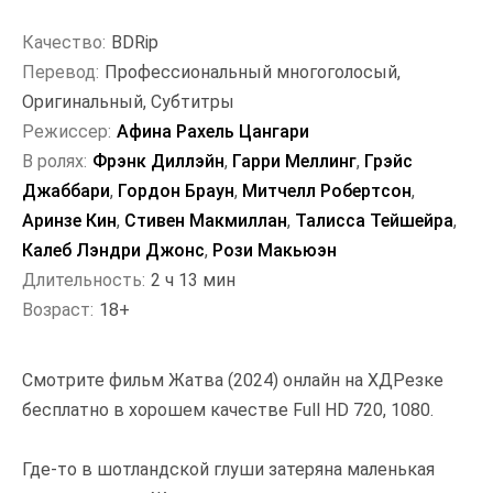
Качество:
BDRip
Перевод:
Профессиональный многоголосый,
Оригинальный, Субтитры
Режиссер:
Афина Рахель Цангари
В ролях:
Фрэнк Диллэйн
,
Гарри Меллинг
,
Грэйс
Джаббари
,
Гордон Браун
,
Митчелл Робертсон
,
Аринзе Кин
,
Стивен Макмиллан
,
Талисса Тейшейра
,
Калеб Лэндри Джонс
,
Рози Макьюэн
Длительность:
2 ч 13 мин
Возраст:
18+
Смотрите фильм Жатва (2024) онлайн на ХДРезке
бесплатно в хорошем качестве Full HD 720, 1080.
Где-то в шотландской глуши затеряна маленькая