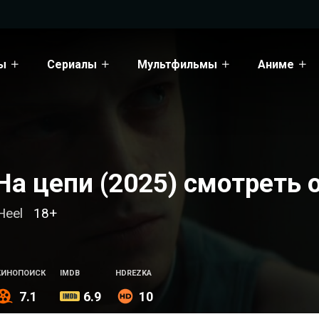
ы
Сериалы
Мультфильмы
Аниме
На цепи (2025) смотреть 
Heel
18+
КИНОПОИСК
IMDB
HDREZKA
7.1
6.9
10