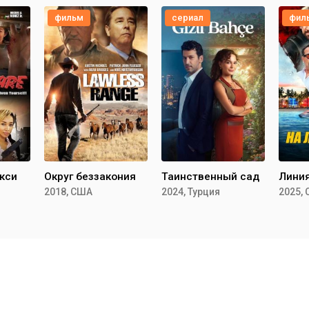
фильм
сериал
фил
кси
Округ беззакония
Таинственный сад
Линия
2018, США
2024, Турция
2025,