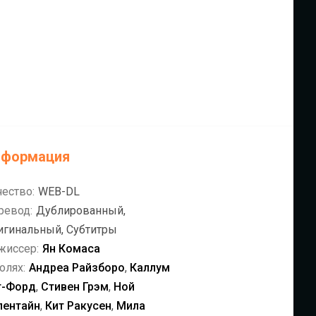
нформация
чество:
WEB-DL
ревод:
Дублированный,
игинальный, Субтитры
жиссер:
Ян Комаса
олях:
Андреа Райзборо
,
Каллум
т-Форд
,
Стивен Грэм
,
Ной
лентайн
,
Кит Ракусен
,
Мила