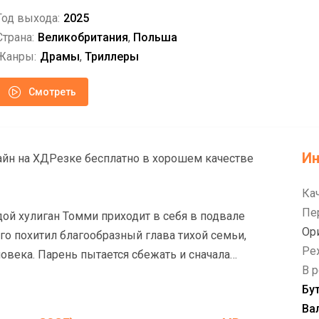
Год выхода:
2025
Страна:
Великобритания
,
Польша
Жанры:
Драмы
,
Триллеры
Смотреть
И
ачестве
Ка
Пе
ой хулиган Томми приходит в себя в подвале
Ор
го похитил благообразный глава тихой семьи,
Ре
овека. Парень пытается сбежать и сначала
В р
 но вскоре остальное семейство включается в
Бу
инает то ли делать вид, то ли и впрямь
Ва