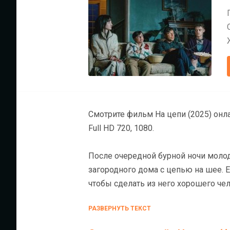
Смотрите фильм На цепи (2025) онлайн на ХДРезке бесплатно в хорошем к
Full HD 720, 1080.
После очередной бурной ночи молод
загородного дома с цепью на шее. Е
чтобы сделать из него хорошего чел
понимает только язык грубой силы,
РАЗВЕРНУТЬ ТЕКСТ
воспитательную работу, и Томми нач
смотреть на мир по-другому.