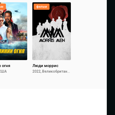
ьм
фильм
 огня
Люди моррис
 США
2022, Великобритания