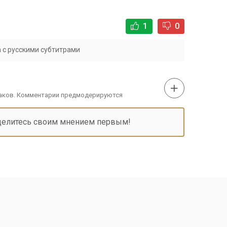
1
0
 с русскими субтитрами
наков. Комментарии предмодерируются
делитесь своим мнением первым!