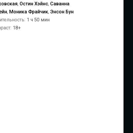
ковская
,
Остин Хэйнс
,
Саванна
ейн
,
Моника Фрайчик
,
Энсон Бун
ительность:
1 ч 50 мин
раст:
18+