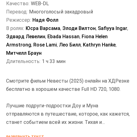
Качество:
WEB-DL
Перевод:
Многоголосый закадровый
Режиссер:
Надя Фолл
В ролях:
Юсра Варсама
,
Элоди Вилтон
,
Safiyya Ingar
,
Эдвард Левелин
,
Ebada Hassan
,
Fiona Helen
Armstrong
,
Rose Lami
,
Лео Билл
,
Kathryn Hanke
,
Митчелл Браун
Длительность:
1 ч 33 мин
Смотрите фильм Невесты (2025) онлайн на ХДРезке
бесплатно в хорошем качестве Full HD 720, 1080.
Лучшие подруги-подростки Доу и Муна
отправляются в путешествие, которое, как кажется,
станет событием всей их жизни. Тихая и
наблюдательная Доу никуда не выезжала с тех пор,