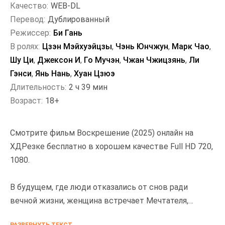
Качество:
WEB-DL
Перевод:
Дублированный
Режиссер:
Би Гань
В ролях:
Цзэн Мэйхуэйцзы
,
Чэнь Юнчжун
,
Марк Чао
,
Шу Ци
,
Джексон И
,
Го Мучэн
,
Чжан Чжицзянь
,
Ли
Гэнси
,
Янь Нань
,
Хуан Цзюэ
Длительность:
2 ч 39 мин
Возраст:
18+
Смотрите фильм Воскрешение (2025) онлайн на
ХДРезке бесплатно в хорошем качестве Full HD 720,
1080.
В будущем, где люди отказались от снов ради
вечной жизни, женщина встречает Мечтателя,
который всё ещё способен на сновидения. Его