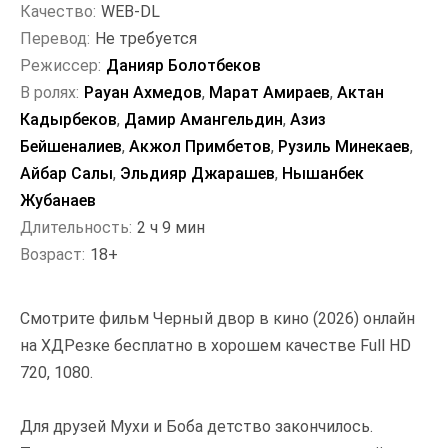
Качество:
WEB-DL
Перевод:
Не требуется
Режиссер:
Данияр Болотбеков
В ролях:
Рауан Ахмедов
,
Марат Амираев
,
Актан
Кадырбеков
,
Дамир Амангельдин
,
Азиз
Бейшеналиев
,
Акжол Примбетов
,
Рузиль Минекаев
,
Айбар Салы
,
Эльдияр Джарашев
,
Нышанбек
Жубанаев
Длительность:
2 ч 9 мин
Возраст:
18+
Смотрите фильм Черный двор в кино (2026) онлайн
на ХДРезке бесплатно в хорошем качестве Full HD
720, 1080.
Для друзей Мухи и Боба детство закончилось.