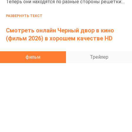
Теперь они находятся по разные стороны решётки:
один готовит побег, а другой вынужден
РАЗВЕРНУТЬ ТЕКСТ
его прикрывать. Парням предстоит сделать
тяжёлый выбор между совестью и понятиями, ведь
Смотреть онлайн Черный двор в кино
от этого зависит, кто из них выйдет на свободу,
(фильм 2026) в хорошем качестве HD
а кто останется пленником прошлого.
фильм
Трейлер