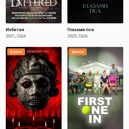
Избитая
Глазами пса
2021, США
2025, США
фильм
фильм