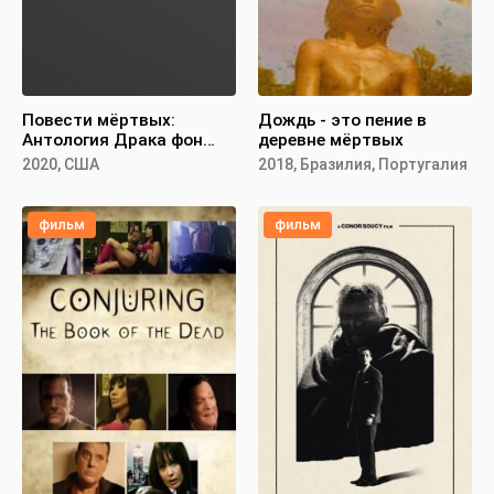
Повести мёртвых:
Дождь - это пение в
Антология Драка фон
деревне мёртвых
Столлера
2020, США
2018, Бразилия, Португалия
фильм
фильм