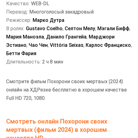
Качество:
WEB-DL
Перевод:
Многоголосый закадровый
Режиссер:
Марко Дутра
В ролях:
Gustavo Coelho
,
Селтон Мелу
,
Мэгали Бифф
,
Мария Маноэла
,
Данило Грангейа
,
Марджори
Эстиано
,
Чао Чен
,
Vittória Seixas
,
Карлос Франциско
,
Бетти Фария
Длительность:
2 ч 8 мин
Смотрите фильм Похорони своих мертвых (2024)
онлайн на ХДРезке бесплатно в хорошем качестве
Full HD 720, 1080.
Смотреть онлайн Похорони своих
мертвых (фильм 2024) в хорошем