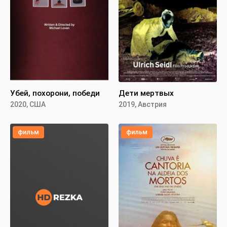
Убей, похорони, победи
Дети мертвых
2020, США
2019, Австрия
фильм
фильм