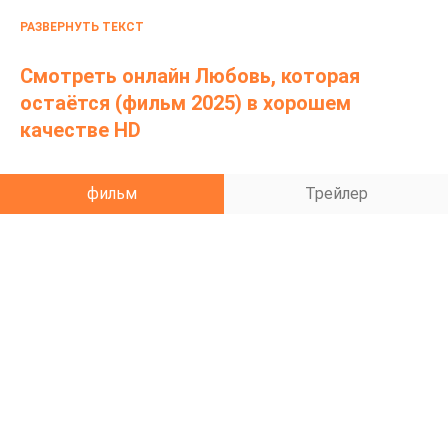
расставание. В забавных и трогательных сценах
РАЗВЕРНУТЬ ТЕКСТ
показана горько-сладкая суть угасшей любви и
общих воспоминаний на фоне смены времен года.
Смотреть онлайн Любовь, которая
остаётся (фильм 2025) в хорошем
качестве HD
фильм
Трейлер