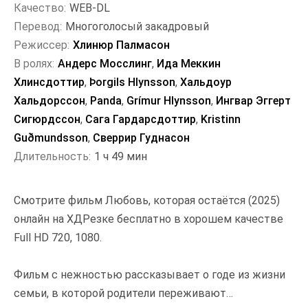
Качество:
WEB-DL
Перевод:
Многоголосый закадровый
Режиссер:
Хлинюр Палмасон
В ролях:
Андерс Мосслинг
,
Ида Меккин
Хлинсдоттир
,
Þorgils Hlynsson
,
Хальдоур
Хальдорссон
,
Panda
,
Grímur Hlynsson
,
Ингвар Эггерт
Сигюрдссон
,
Сага Гардарсдоттир
,
Kristinn
Guðmundsson
,
Сверрир Гуднасон
Длительность:
1 ч 49 мин
Смотрите фильм Любовь, которая остаётся (2025)
онлайн на ХДРезке бесплатно в хорошем качестве
Full HD 720, 1080.
Фильм с нежностью рассказывает о годе из жизни
семьи, в которой родители переживают