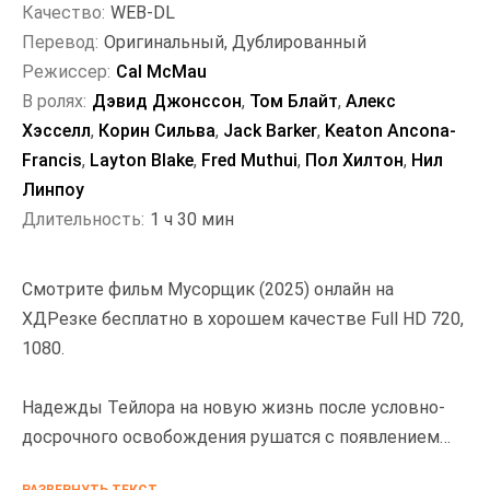
Качество:
WEB-DL
Перевод:
Оригинальный, Дублированный
Режиссер:
Cal McMau
В ролях:
Дэвид Джонссон
,
Том Блайт
,
Алекс
Хэсселл
,
Корин Сильва
,
Jack Barker
,
Keaton Ancona-
Francis
,
Layton Blake
,
Fred Muthui
,
Пол Хилтон
,
Нил
Линпоу
Длительность:
1 ч 30 мин
Смотрите фильм Мусорщик (2025) онлайн на
ХДРезке бесплатно в хорошем качестве Full HD 720,
1080.
Надежды Тейлора на новую жизнь после условно-
досрочного освобождения рушатся с появлением
его сокамерника Ди. Ди берет Тейлора под свое