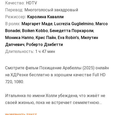
Качество:
HDTV
Перевод:
Многоголосый закадровый
Режиссер:
Каролина Кавалли
В ролях:
Маргарет Маде
,
Lucrezia Guglielmino
,
Marco
Bonadei
,
Boiken Kobbo
,
Бенедетта Поркароли
,
Моника Наппо
,
Крис Пайн
,
Eva Robin's
,
Милутин
Дапчевич
,
Роберто Дзибетти
Длительность:
1 ч 47 мин
Смотрите фильм Похищение Арабеллы (2025) онлайн
на ХДРезке бесплатно в хорошем качестве Full HD
720, 1080.
Итальянка по имени Холли убеждена, что живёт не
своей жизнью, пока не встречает семилетнюю
девочку, которая меняет её взгляд на мир.