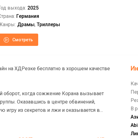
Год выхода:
2025
Страна:
Германия
Жанры:
Драмы
,
Триллеры
Смотреть
И
ачестве
Ка
Пе
 оборот, когда сожжение Корана вызывает
Ре
руппы. Оказавшись в центре обвинений,
В р
ю игру из секретов и лжи и оказывается в
Аз
ора.
Abi
Ли