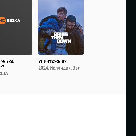
re You
Уничтожь их
e?
2024, Ирландия, Великобритания,
 США