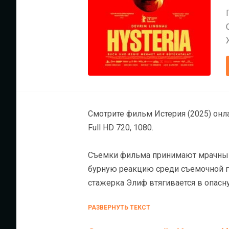
Смотрите фильм Истерия (2025) онлайн на ХДРезке бесплатно в хорошем к
Full HD 720, 1080.
Съемки фильма принимают мрачный
бурную реакцию среди съемочной г
стажерка Элиф втягивается в опасну
эпицентре всепоглощающего загов
РАЗВЕРНУТЬ ТЕКСТ