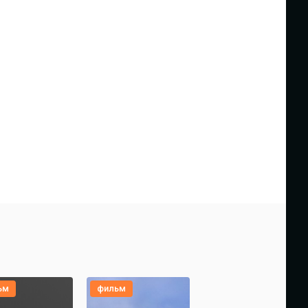
ьм
фильм