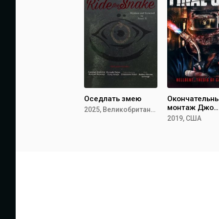
Оседлать змею
Окончательн
монтаж Джо
2025, Великобритания
Райзера
2019, США