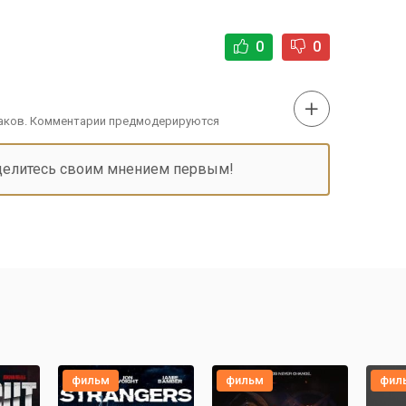
0
0
наков. Комментарии предмодерируются
делитесь своим мнением первым!
фильм
фильм
фил