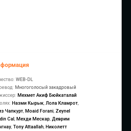
нформация
чество:
WEB-DL
ревод:
Многоголосый закадровый
жиссер:
Мехмет Акиф Бюйкаталай
олях:
Назми Кырык
,
Лола Кламрот
,
из Чапкурт
,
Moaid Forani
,
Zeynel
din Cal
,
Мехди Мескар
,
Деврим
нгнау
,
Tony Attaallah
,
Николетт