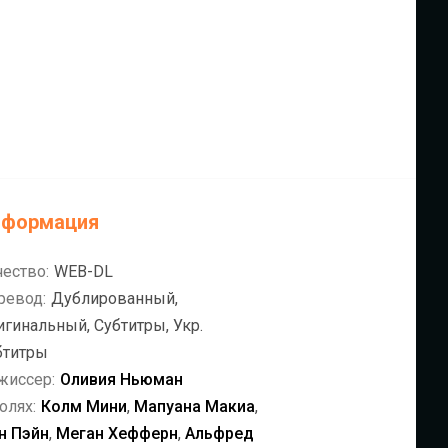
нформация
чество:
WEB-DL
ревод:
Дублированный,
игинальный, Субтитры, Укр.
бтитры
жиссер:
Оливия Ньюман
олях:
Колм Мини
,
Мапуана Макиа
,
н Пэйн
,
Меган Хефферн
,
Альфред