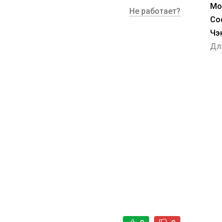
Мо
Не работает?
Со
Чэ
Дл