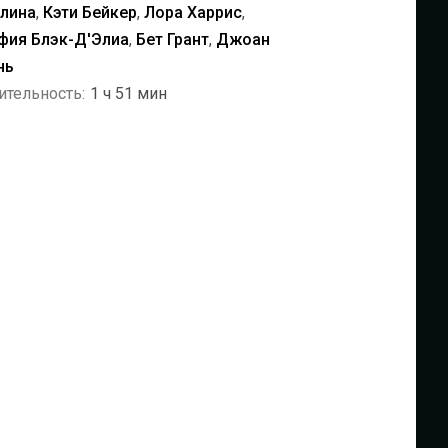
лина
,
Кэти Бейкер
,
Лора Харрис
,
фия Блэк-Д'Элиа
,
Бет Грант
,
Джоан
нь
ительность:
1 ч 51 мин