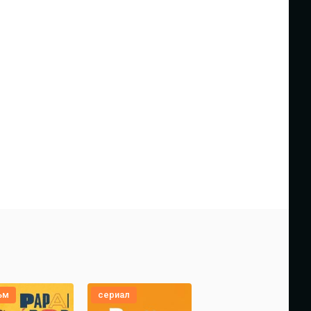
ьм
сериал