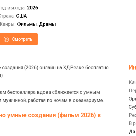
Год выхода:
2026
Страна:
США
Жанры:
Фильмы
,
Драмы
Смотреть
И
создания (2026) онлайн на ХДРезке бесплатно
0.
Ка
Пе
вам бестселлера вдова сближается с умным
Ор
мужчиной, работая по ночам в океанариуме.
Су
о умные создания (фильм 2026) в
Ре
В р
Дэ