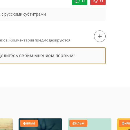
0
0
 с русскими субтитрами
наков. Комментарии предмодерируются
делитесь своим мнением первым!
фильм
фильм
фил