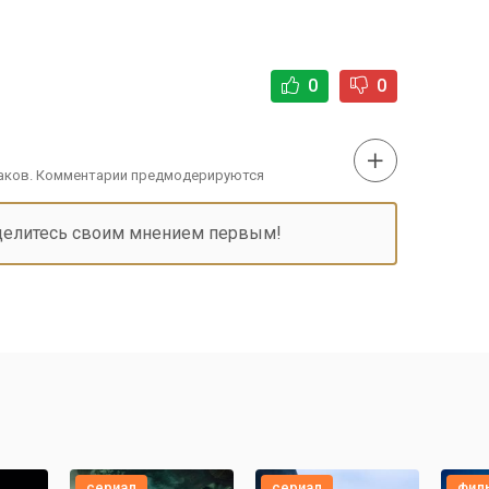
0
0
наков. Комментарии предмодерируются
делитесь своим мнением первым!
сериал
сериал
фил