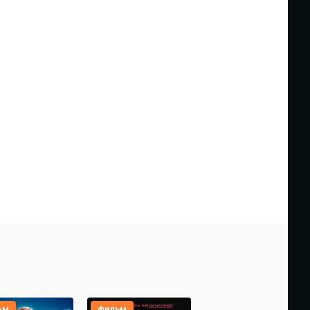
ьм
фильм