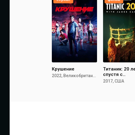
Крушение
Титаник: 20 л
спустя с
2022, Великобритания
Джеймсом
2017, США
Кэмероном