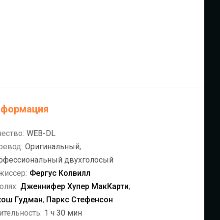
нформация
чество:
WEB-DL
ревод:
Оригинальный,
офессиональный двухголосый
жиссер:
Фергус Колвилл
олях:
Дженнифер Хупер МакКарти
,
ош Гудман
,
Паркс Стефенсон
ительность:
1 ч 30 мин