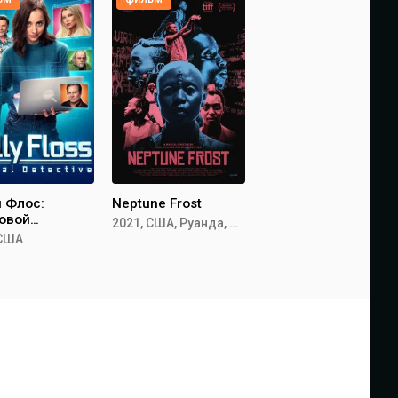
 Флос:
Neptune Frost
овой
2021, США, Руанда, Франция, Канада
тив
 США