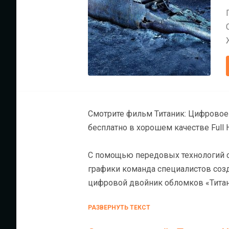
Смотрите фильм Титаник: Цифровое воскр
бесплатно в хорошем качестве Full 
С помощью передовых технологий 
графики команда специалистов соз
цифровой двойник обломков «Титан
исследования они воссоздают посл
РАЗВЕРНУТЬ ТЕКСТ
героизма и трусости на борту — и п
«непотопляемого» судна.