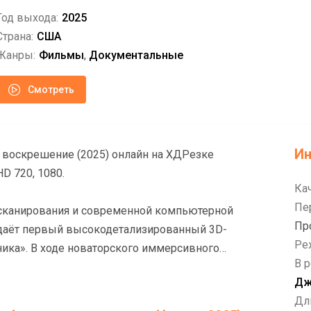
Год выхода:
2025
Страна:
США
Жанры:
Фильмы
,
Документальные
Смотреть
И
ешение (2025) онлайн на ХДРезке
HD 720, 1080.
Ка
Пе
сканирования и современной компьютерной
Пр
даёт первый высокодетализированный 3D-
Ре
ика». В ходе новаторского иммерсивного
В р
едние минуты лайнера, раскрывая проявления
Дж
роливая свет на подлинные причины гибели
Дл