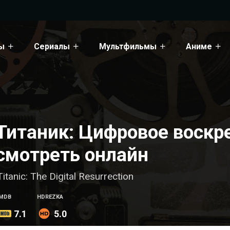
ы
Сериалы
Мультфильмы
Аниме
Титаник: Цифровое воскр
смотреть онлайн
Titanic: The Digital Resurrection
IMDB
HDREZKA
7.1
5.0