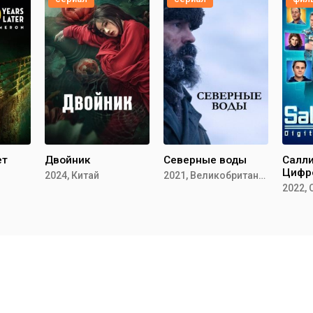
ет
Двойник
Северные воды
Салли
Цифр
2024, Китай
2021, Великобритания, Канада
детек
2022,