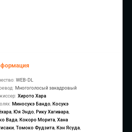
нформация
чество:
WEB-DL
ревод:
Многоголосый закадровый
жиссер:
Хирото Хара
олях:
Миносукэ Бандо
,
Косукэ
ёхара
,
Юя Эндо
,
Рику Хагивара
,
ко Вада
,
Кокоро Морита
,
Хана
гисаки
,
Томоко Фудзита
,
Кэн Ясуда
,