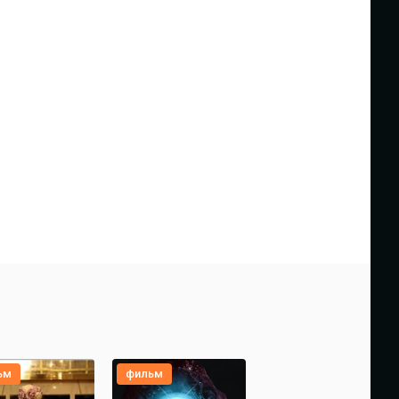
ьм
фильм