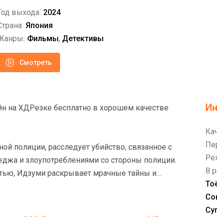
Год выхода:
2024
Страна:
Япония
Жанры:
Фильмы
,
Детективы
Смотреть
И
естве
Ка
Пе
ой полиции, расследует убийство, связанное с
Ре
еджа и злоупотреблениями со стороны полиции.
В р
тью, Идзуми раскрывает мрачные тайны и
То
Со
Су