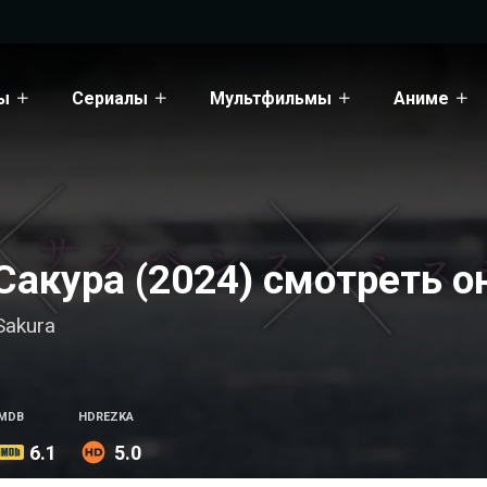
ы
Сериалы
Мультфильмы
Аниме
Сакура (2024) смотреть о
Sakura
IMDB
HDREZKA
6.1
5.0