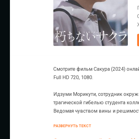
Смотрите фильм Сакура (2024) онлайн на ХДРезке бесплатно в хорошем кач
Full HD 720, 1080.
Идзуми Морикути, сотрудник окружн
трагической гибелью студента колл
Ведомая чувством вины и решимос
борется за справедливость.
РАЗВЕРНУТЬ ТЕКСТ