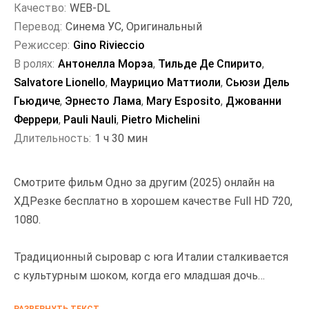
Качество:
WEB-DL
Перевод:
Синема УС, Оригинальный
Режиссер:
Gino Rivieccio
В ролях:
Антонелла Морэа
,
Тильде Де Спирито
,
Salvatore Lionello
,
Маурицио Маттиоли
,
Сьюзи Дель
Гьюдиче
,
Эрнесто Лама
,
Mary Esposito
,
Джованни
Феррери
,
Pauli Nauli
,
Pietro Michelini
Длительность:
1 ч 30 мин
Смотрите фильм Одно за другим (2025) онлайн на
ХДРезке бесплатно в хорошем качестве Full HD 720,
1080.
Традиционный сыровар с юга Италии сталкивается
с культурным шоком, когда его младшая дочь
влюбляется в мужчину из немецкоязычного севера