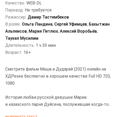
Качество:
WEB-DL
Перевод:
Не требуется
Режиссер:
Дамир Тастембеков
В ролях:
Ольга Ландина
,
Сергей Уфимцев
,
Бахытжан
Альпеисов
,
Мария Петлюх
,
Алексей Воробьёв
,
Таукел Мусилим
Длительность:
1 ч 30 мин
Возраст:
16+
Смотрите фильм Маша и Дударай (2021) онлайн на
ХДРезке бесплатно в хорошем качестве Full HD 720,
1080.
История любви русской девушки Марии
и казахского парня Дуйсена, послужившая когда-то
основой для создания песни «Дударай».